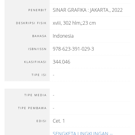
SINAR GRAFIKA
:
JAKARTA
.,
2022
PENERBIT
xviii, 302 hlm,;23 cm
DESKRIPSI FISIK
Indonesia
BAHASA
978-623-391-029-3
ISBN/ISSN
344.046
KLASIFIKASI
-
TIPE ISI
-
TIPE MEDIA
-
TIPE PEMBAWA
Cet. 1
EDISI
SENGKETA LINGKUNGAN --